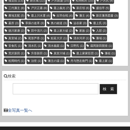
瑞雲院
(13)
新庄城
(12)
戸沢政盛
(10)
松岡転封
(10)
戸沢氏
(9)
三代藩主
(8)
戸沢正庸
(8)
最上義光
(7)
新庄領
(6)
盛信亭
(5)
農地支配
(5)
最上川水運
(4)
出羽合戦
(4)
藩主
(4)
新庄藩系図書
(3)
墓所
(3)
享保の改革
(3)
奥の細道
(3)
澁谷家
(3)
最上氏
(3)
徳川家康
(2)
田中清六
(2)
最上家大破
(2)
家族
(2)
入部
(2)
真室城
(2)
尾形芦香
(1)
鮭延大沢
(1)
清水河岸
(1)
藩域
(1)
安食氏
(1)
清水氏
(1)
清水義親
(1)
日野氏
(1)
蔵岡新田開発
(1)
荒沢新田
(1)
升形新田
(1)
真室川城
(1)
最上家家臣団
(1)
藩祖
(1)
松岡時代
(1)
治世
(1)
藩主の湯
(1)
丹与惣左衛門
(1)
最上家
(1)
検索
現在の登録件数：3736 件
全写真一覧へ