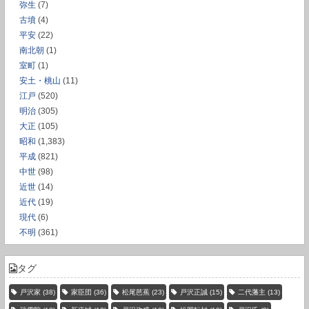
弥生
(7)
古墳
(4)
平安
(22)
南北朝
(1)
室町
(1)
安土・桃山
(11)
江戸
(520)
明治
(305)
大正
(105)
昭和
(1,383)
平成
(821)
中世
(98)
近世
(14)
近代
(19)
現代
(6)
不明
(361)
タグ
戸沢家
(38)
家臣団
(36)
松尾芭蕉
(23)
戸沢正誠
(15)
二代藩主
(13)