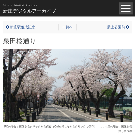
昭和（1383）
平成（821）
中世（98）
Shinjo Digital Archive
新庄デジタルアーカイブ
近世（14）
近代（19）
現代（6）
不明（361）
新庄駅落成記念
一覧へ
最上公園前
写真全一覧
泉田桜通り
タグ全一覧
新庄デジタルアーカイブについて
TOPページ
PCの場合：画像を右クリックから保存（Ctrlを押しながらクリックで保存） スマホ等の場合：画像を長
押し後保存