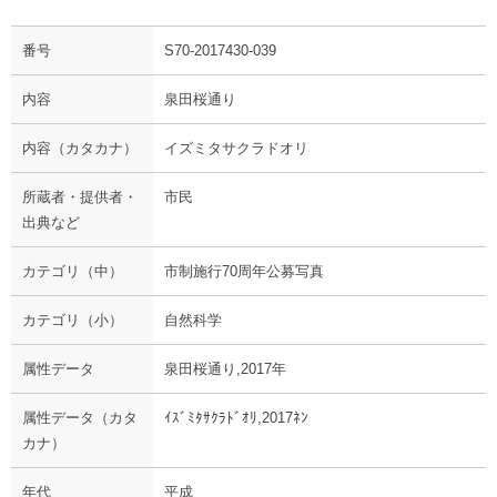
番号
S70-2017430-039
内容
泉田桜通り
内容（カタカナ）
イズミタサクラドオリ
所蔵者・提供者・
市民
出典など
カテゴリ（中）
市制施行70周年公募写真
カテゴリ（小）
自然科学
属性データ
泉田桜通り,2017年
属性データ（カタ
ｲｽﾞﾐﾀｻｸﾗﾄﾞｵﾘ,2017ﾈﾝ
カナ）
年代
平成