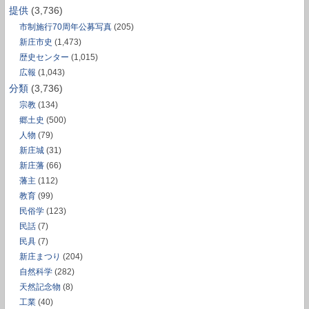
提供
(3,736)
市制施行70周年公募写真
(205)
新庄市史
(1,473)
歴史センター
(1,015)
広報
(1,043)
分類
(3,736)
宗教
(134)
郷土史
(500)
人物
(79)
新庄城
(31)
新庄藩
(66)
藩主
(112)
教育
(99)
民俗学
(123)
民話
(7)
民具
(7)
新庄まつり
(204)
自然科学
(282)
天然記念物
(8)
工業
(40)