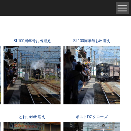
中世（98）
現代（6）
SL100周年号お出迎え
SL100周年号お出迎え
とれいゆ出迎え
ポストDCクローズ