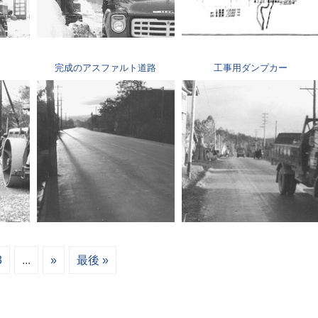
完成のアスファルト道路
工事用ダンプカー
3
...
»
最後 »