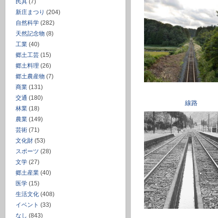
民具
(7)
新庄まつり
(204)
自然科学
(282)
天然記念物
(8)
工業
(40)
郷土工芸
(15)
郷土料理
(26)
郷土農産物
(7)
商業
(131)
交通
(180)
線路
林業
(18)
農業
(149)
芸術
(71)
文化財
(53)
スポーツ
(28)
文学
(27)
郷土産業
(40)
医学
(15)
生活文化
(408)
イベント
(33)
なし
(843)