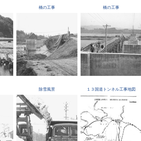
橋の工事
橋の工事
除雪風景
１３国道トンネル工事地図