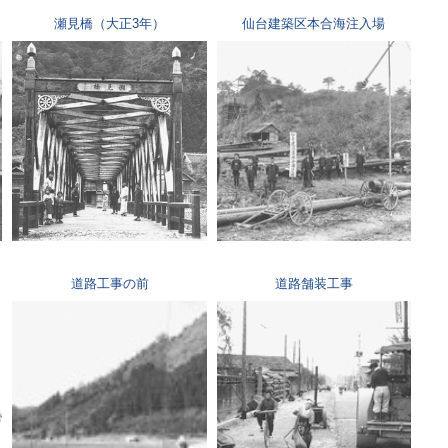
瀬見橋（大正3年）
仙台建築区本合海注入場
道路工事の前
道路舗装工事