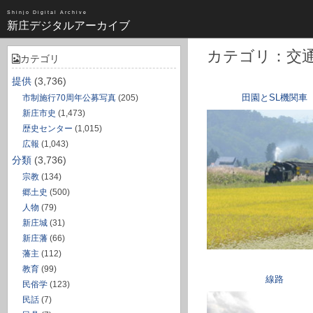
昭和（1383）
Shinjo Digital Archive
新庄デジタルアーカイブ
近世（14）
不明（361）
カテゴリ：交
カテゴリ
写真全一覧
提供
(3,736)
田園とSL機関車
市制施行70周年公募写真
(205)
タグ全一覧
新庄市史
(1,473)
歴史センター
(1,015)
新庄デジタルアーカイブについて
広報
(1,043)
分類
(3,736)
TOPページ
宗教
(134)
郷土史
(500)
人物
(79)
新庄城
(31)
新庄藩
(66)
藩主
(112)
教育
(99)
線路
民俗学
(123)
民話
(7)