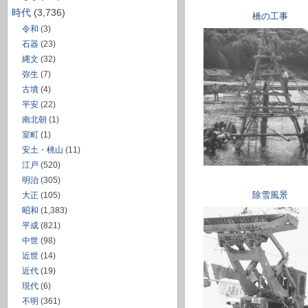
時代
(3,736)
橋の工事
令和
(3)
石器
(23)
縄文
(32)
弥生
(7)
古墳
(4)
平安
(22)
南北朝
(1)
室町
(1)
安土・桃山
(11)
江戸
(520)
明治
(305)
除雪風景
大正
(105)
昭和
(1,383)
平成
(821)
中世
(98)
近世
(14)
近代
(19)
現代
(6)
不明
(361)