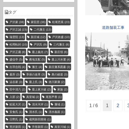
タグ
戸沢家
(38)
家臣団
(36)
松尾芭蕉
(23)
道路舗装工事
戸沢正誠
(15)
二代藩主
(13)
瑞雲院
(13)
新庄城
(12)
戸沢政盛
(10)
松岡転封
(10)
戸沢氏
(9)
三代藩主
(8)
戸沢正庸
(8)
最上義光
(7)
新庄領
(6)
盛信亭
(5)
農地支配
(5)
最上川水運
(4)
出羽合戦
(4)
藩主
(4)
新庄藩系図書
(3)
墓所
(3)
享保の改革
(3)
奥の細道
(3)
澁谷家
(3)
最上氏
(3)
徳川家康
(2)
田中清六
(2)
最上家大破
(2)
家族
(2)
入部
(2)
真室城
(2)
尾形芦香
(1)
鮭延大沢
(1)
清水河岸
(1)
藩域
(1)
1 / 6
1
2
安食氏
(1)
清水氏
(1)
清水義親
(1)
日野氏
(1)
蔵岡新田開発
(1)
荒沢新田
(1)
升形新田
(1)
真室川城
(1)