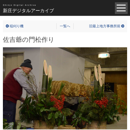
昭和（1383）
平成（821）
中世（98）
Shinjo Digital Archive
新庄デジタルアーカイブ
近世（14）
近代（19）
現代（6）
不明（361）
稲刈り機
一覧へ
旧最上地方事務所前
写真全一覧
佐吉爺の門松作り
タグ全一覧
新庄デジタルアーカイブについて
TOPページ