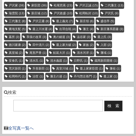
戸沢家
(38)
家臣団
(36)
松尾芭蕉
(23)
戸沢正誠
(15)
二代藩主
(13)
瑞雲院
(13)
新庄城
(12)
戸沢政盛
(10)
松岡転封
(10)
戸沢氏
(9)
三代藩主
(8)
戸沢正庸
(8)
最上義光
(7)
新庄領
(6)
盛信亭
(5)
農地支配
(5)
最上川水運
(4)
出羽合戦
(4)
藩主
(4)
新庄藩系図書
(3)
墓所
(3)
享保の改革
(3)
奥の細道
(3)
澁谷家
(3)
最上氏
(3)
徳川家康
(2)
田中清六
(2)
最上家大破
(2)
家族
(2)
入部
(2)
真室城
(2)
尾形芦香
(1)
鮭延大沢
(1)
清水河岸
(1)
藩域
(1)
安食氏
(1)
清水氏
(1)
清水義親
(1)
日野氏
(1)
蔵岡新田開発
(1)
荒沢新田
(1)
升形新田
(1)
真室川城
(1)
最上家家臣団
(1)
藩祖
(1)
松岡時代
(1)
治世
(1)
藩主の湯
(1)
丹与惣左衛門
(1)
最上家
(1)
検索
現在の登録件数：3736 件
全写真一覧へ