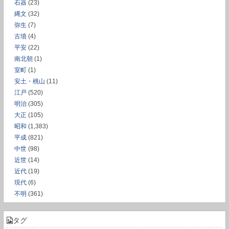
石器
(23)
縄文
(32)
弥生
(7)
古墳
(4)
平安
(22)
南北朝
(1)
室町
(1)
安土・桃山
(11)
江戸
(520)
明治
(305)
大正
(105)
昭和
(1,383)
平成
(821)
中世
(98)
近世
(14)
近代
(19)
現代
(6)
不明
(361)
タグ