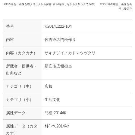
PCの場合：画像を右クリックから保存（Ctrlを押しながらクリックで保存） スマホ等の場合：画像を長
押し後保存
番号
K20141222-104
内容
佐吉爺の門松作り
内容（カタカナ）
サキチジイノカドマツヅクリ
所蔵者・提供者・
新庄市広報担当
出典など
カテゴリ（中）
広報
カテゴリ（小）
生活文化
属性データ
門松,2014年
属性データ（カタ
ｶﾄﾞﾏﾂ,2014ﾈﾝ
カナ）