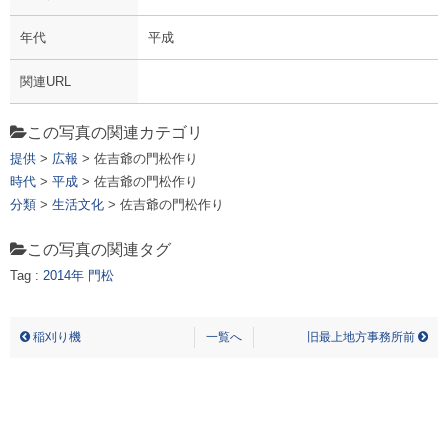
年代
平成
関連URL
この写真の関連カテゴリ
提供
>
広報
> 佐吉爺の門松作り
時代
>
平成
> 佐吉爺の門松作り
分類
>
生活文化
> 佐吉爺の門松作り
この写真の関連タグ
Tag :
2014年
門松
サキチジイノカドマツヅクリ
稲刈り機
一覧へ
旧最上地方事務所前