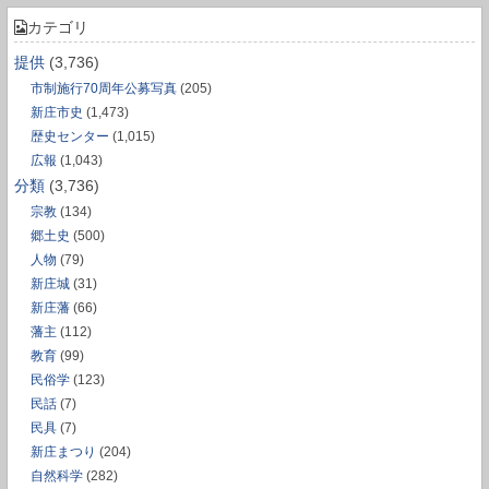
カテゴリ
提供
(3,736)
市制施行70周年公募写真
(205)
新庄市史
(1,473)
歴史センター
(1,015)
広報
(1,043)
分類
(3,736)
宗教
(134)
郷土史
(500)
人物
(79)
新庄城
(31)
新庄藩
(66)
藩主
(112)
教育
(99)
民俗学
(123)
民話
(7)
民具
(7)
新庄まつり
(204)
自然科学
(282)