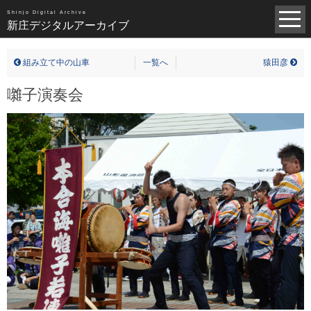
昭和（1383）
平成（821）
中世（98）
Shinjo Digital Archive
新庄デジタルアーカイブ
近世（14）
近代（19）
現代（6）
不明（361）
組み立て中の山車
一覧へ
猿田彦
写真全一覧
囃子演奏会
タグ全一覧
新庄デジタルアーカイブについて
TOPページ