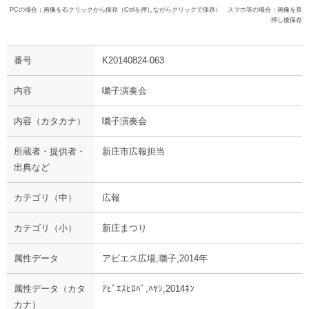
PCの場合：画像を右クリックから保存（Ctrlを押しながらクリックで保存） スマホ等の場合：画像を長
押し後保存
番号
K20140824-063
内容
囃子演奏会
内容（カタカナ）
囃子演奏会
所蔵者・提供者・
新庄市広報担当
出典など
カテゴリ（中）
広報
カテゴリ（小）
新庄まつり
属性データ
アビエス広場,囃子,2014年
属性データ（カタ
ｱﾋﾞｴｽﾋﾛﾊﾞ,ﾊﾔｼ,2014ﾈﾝ
カナ）