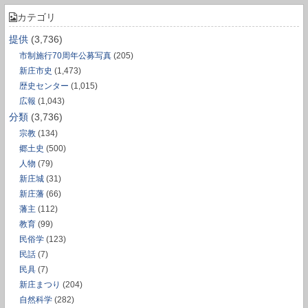
カテゴリ
提供
(3,736)
市制施行70周年公募写真
(205)
新庄市史
(1,473)
歴史センター
(1,015)
広報
(1,043)
分類
(3,736)
宗教
(134)
郷土史
(500)
人物
(79)
新庄城
(31)
新庄藩
(66)
藩主
(112)
教育
(99)
民俗学
(123)
民話
(7)
民具
(7)
新庄まつり
(204)
自然科学
(282)