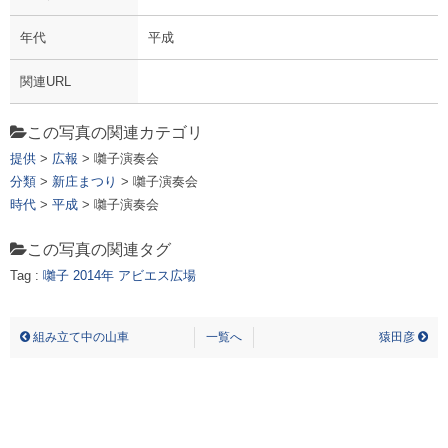
年代
平成
関連URL
この写真の関連カテゴリ
提供
>
広報
> 囃子演奏会
分類
>
新庄まつり
> 囃子演奏会
時代
>
平成
> 囃子演奏会
この写真の関連タグ
Tag :
囃子
2014年
アビエス広場
囃子演奏会
組み立て中の山車
一覧へ
猿田彦