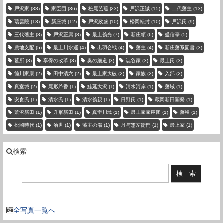
戸沢家
(38)
家臣団
(36)
松尾芭蕉
(23)
戸沢正誠
(15)
二代藩主
(13)
瑞雲院
(13)
新庄城
(12)
戸沢政盛
(10)
松岡転封
(10)
戸沢氏
(9)
三代藩主
(8)
戸沢正庸
(8)
最上義光
(7)
新庄領
(6)
盛信亭
(5)
農地支配
(5)
最上川水運
(4)
出羽合戦
(4)
藩主
(4)
新庄藩系図書
(3)
墓所
(3)
享保の改革
(3)
奥の細道
(3)
澁谷家
(3)
最上氏
(3)
徳川家康
(2)
田中清六
(2)
最上家大破
(2)
家族
(2)
入部
(2)
真室城
(2)
尾形芦香
(1)
鮭延大沢
(1)
清水河岸
(1)
藩域
(1)
安食氏
(1)
清水氏
(1)
清水義親
(1)
日野氏
(1)
蔵岡新田開発
(1)
荒沢新田
(1)
升形新田
(1)
真室川城
(1)
最上家家臣団
(1)
藩祖
(1)
松岡時代
(1)
治世
(1)
藩主の湯
(1)
丹与惣左衛門
(1)
最上家
(1)
検索
現在の登録件数：3736 件
全写真一覧へ