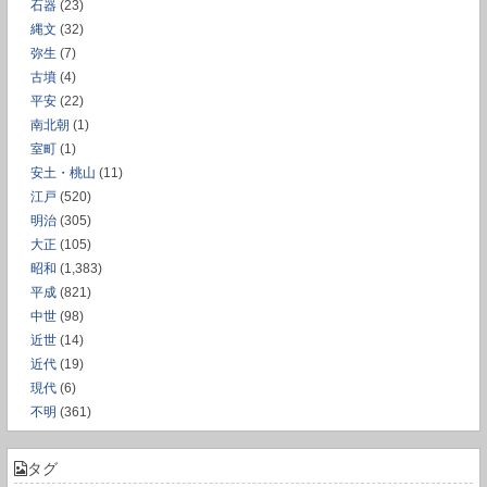
石器
(23)
縄文
(32)
弥生
(7)
古墳
(4)
平安
(22)
南北朝
(1)
室町
(1)
安土・桃山
(11)
江戸
(520)
明治
(305)
大正
(105)
昭和
(1,383)
平成
(821)
中世
(98)
近世
(14)
近代
(19)
現代
(6)
不明
(361)
タグ