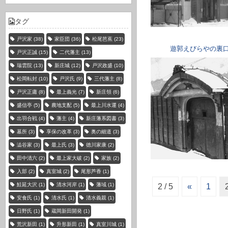
タグ
戸沢家
(38)
家臣団
(36)
松尾芭蕉
(23)
遊郭えびらやの裏
戸沢正誠
(15)
二代藩主
(13)
瑞雲院
(13)
新庄城
(12)
戸沢政盛
(10)
松岡転封
(10)
戸沢氏
(9)
三代藩主
(8)
戸沢正庸
(8)
最上義光
(7)
新庄領
(6)
盛信亭
(5)
農地支配
(5)
最上川水運
(4)
出羽合戦
(4)
藩主
(4)
新庄藩系図書
(3)
墓所
(3)
享保の改革
(3)
奥の細道
(3)
澁谷家
(3)
最上氏
(3)
徳川家康
(2)
田中清六
(2)
最上家大破
(2)
家族
(2)
入部
(2)
真室城
(2)
尾形芦香
(1)
鮭延大沢
(1)
清水河岸
(1)
藩域
(1)
2 / 5
«
1
安食氏
(1)
清水氏
(1)
清水義親
(1)
日野氏
(1)
蔵岡新田開発
(1)
荒沢新田
(1)
升形新田
(1)
真室川城
(1)