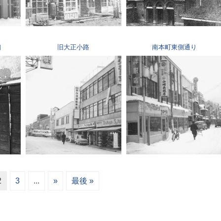
口
旧大正小路
南本町東側通り
2
3
...
»
最後 »