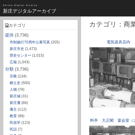
昭和（1383）
Shinjo Digital Archive
新庄デジタルアーカイブ
近世（14）
不明（361）
カテゴリ：商
カテゴリ
写真全一覧
提供
(3,736)
電気器具店内
市制施行70周年公募写真
(205)
タグ全一覧
新庄市史
(1,473)
歴史センター
(1,015)
新庄デジタルアーカイブについて
広報
(1,043)
分類
(3,736)
TOPページ
宗教
(134)
郷土史
(500)
人物
(79)
新庄城
(31)
新庄藩
(66)
藩主
(112)
教育
(99)
民俗学
(123)
民話
(7)