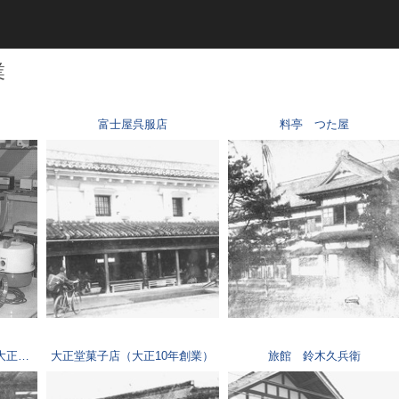
平成（821）
近代（19）
業
富士屋呉服店
料亭 つた屋
料亭 大正閣 宴会室（大正11年建築）
大正堂菓子店（大正10年創業）
旅館 鈴木久兵衛