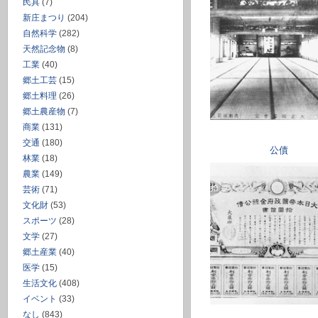
民具
(7)
新庄まつり
(204)
自然科学
(282)
天然記念物
(8)
工業
(40)
郷土工芸
(15)
郷土料理
(26)
郷土農産物
(7)
商業
(131)
交通
(180)
公債
林業
(18)
農業
(149)
芸術
(71)
文化財
(53)
スポーツ
(28)
文学
(27)
郷土産業
(40)
医学
(15)
生活文化
(408)
イベント
(33)
なし
(843)