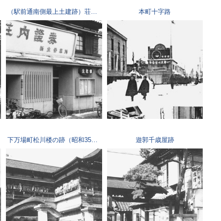
（駅前通南側最上土建跡）荘内證券
本町十字路
下万場町松川楼の跡（昭和35年頃）
遊郭千歳屋跡