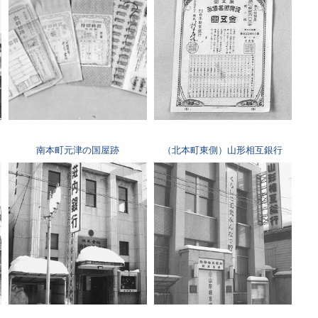
南本町元津の国屋跡
（北本町東側）山形相互銀行