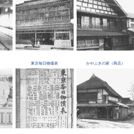
東京毎日物価表
かやぶきの家（商店）