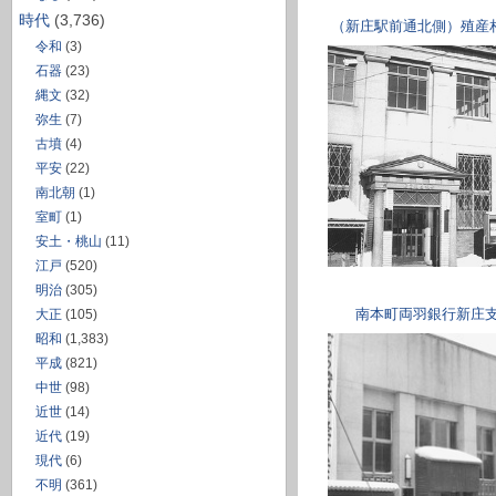
時代
(3,736)
令和
(3)
石器
(23)
縄文
(32)
弥生
(7)
古墳
(4)
平安
(22)
南北朝
(1)
室町
(1)
安土・桃山
(11)
江戸
(520)
明治
(305)
南本町両羽銀行新庄
大正
(105)
昭和
(1,383)
平成
(821)
中世
(98)
近世
(14)
近代
(19)
現代
(6)
不明
(361)