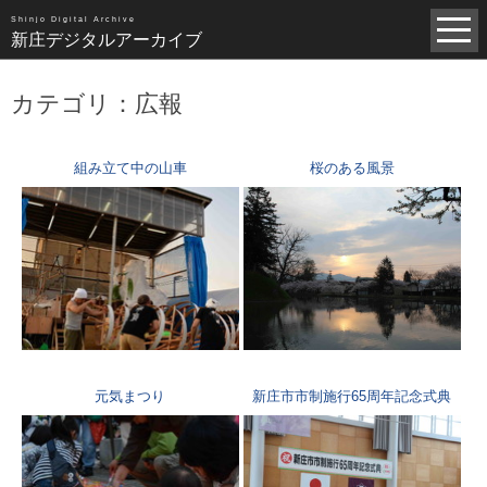
昭和（1383）
平成（821）
中世（98）
Shinjo Digital Archive
新庄デジタルアーカイブ
近世（14）
近代（19）
現代（6）
不明（361）
カテゴリ：広報
写真全一覧
タグ全一覧
組み立て中の山車
桜のある風景
新庄デジタルアーカイブについて
TOPページ
元気まつり
新庄市市制施行65周年記念式典