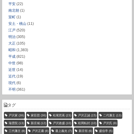
平安
(22)
南北朝
(1)
室町
(1)
安土・桃山
(11)
江戸
(520)
明治
(305)
大正
(105)
昭和
(1,383)
平成
(821)
中世
(98)
近世
(14)
近代
(19)
現代
(6)
不明
(361)
タグ
戸沢家
(38)
家臣団
(36)
松尾芭蕉
(23)
戸沢正誠
(15)
二代藩主
(13)
瑞雲院
(13)
新庄城
(12)
戸沢政盛
(10)
松岡転封
(10)
戸沢氏
(9)
三代藩主
(8)
戸沢正庸
(8)
最上義光
(7)
新庄領
(6)
盛信亭
(5)