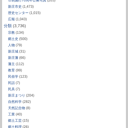
市制施行70周年公募写真
(205)
新庄市史
(1,473)
歴史センター
(1,015)
広報
(1,043)
分類
(3,736)
宗教
(134)
郷土史
(500)
人物
(79)
新庄城
(31)
新庄藩
(66)
藩主
(112)
教育
(99)
民俗学
(123)
民話
(7)
民具
(7)
新庄まつり
(204)
自然科学
(282)
天然記念物
(8)
工業
(40)
郷土工芸
(15)
郷土料理
(26)