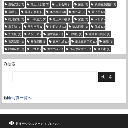
農地支配
(5)
最上川水運
(4)
出羽合戦
(4)
藩主
(4)
新庄藩系図書
(3)
墓所
(3)
享保の改革
(3)
奥の細道
(3)
澁谷家
(3)
最上氏
(3)
徳川家康
(2)
田中清六
(2)
最上家大破
(2)
家族
(2)
入部
(2)
真室城
(2)
尾形芦香
(1)
鮭延大沢
(1)
清水河岸
(1)
藩域
(1)
安食氏
(1)
清水氏
(1)
清水義親
(1)
日野氏
(1)
蔵岡新田開発
(1)
荒沢新田
(1)
升形新田
(1)
真室川城
(1)
最上家家臣団
(1)
藩祖
(1)
松岡時代
(1)
治世
(1)
藩主の湯
(1)
丹与惣左衛門
(1)
最上家
(1)
検索
現在の登録件数：3736 件
全写真一覧へ
新庄デジタルアーカイブについて