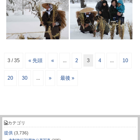
3 / 35
« 先頭
«
...
2
3
4
...
10
20
30
...
»
最後 »
カテゴリ
提供
(3,736)