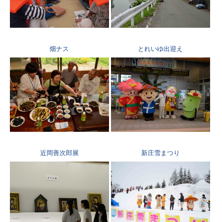
畑ナス
とれいゆ出迎え
近岡善次郎展
新庄雪まつり