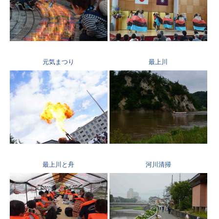
元気まつり
最上川
最上川と舟
河川清掃