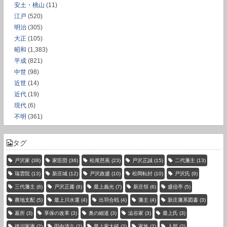
安土・桃山
(11)
江戸
(520)
明治
(305)
大正
(105)
昭和
(1,383)
平成
(821)
中世
(98)
近世
(14)
近代
(19)
現代
(6)
不明
(361)
タグ
戸沢家
(38)
家臣団
(36)
松尾芭蕉
(23)
戸沢正誠
(15)
二代藩主
(13)
瑞雲院
(13)
新庄城
(12)
戸沢政盛
(10)
松岡転封
(10)
戸沢氏
(9)
三代藩主
(8)
戸沢正庸
(8)
最上義光
(7)
新庄領
(6)
盛信亭
(5)
農地支配
(5)
最上川水運
(4)
出羽合戦
(4)
藩主
(4)
新庄藩系図書
(3)
墓所
(3)
享保の改革
(3)
奥の細道
(3)
澁谷家
(3)
最上氏
(3)
徳川家康
(2)
田中清六
(2)
最上家大破
(2)
家族
(2)
入部
(2)