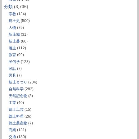
分類
(3,736)
宗教
(134)
郷土史
(500)
人物
(79)
新庄城
(31)
新庄藩
(66)
藩主
(112)
教育
(99)
民俗学
(123)
民話
(7)
民具
(7)
新庄まつり
(204)
自然科学
(282)
天然記念物
(8)
工業
(40)
郷土工芸
(15)
郷土料理
(26)
郷土農産物
(7)
商業
(131)
交通
(180)