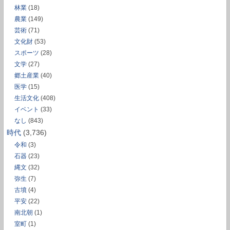
林業
(18)
農業
(149)
芸術
(71)
文化財
(53)
スポーツ
(28)
文学
(27)
郷土産業
(40)
医学
(15)
生活文化
(408)
イベント
(33)
なし
(843)
時代
(3,736)
令和
(3)
石器
(23)
縄文
(32)
弥生
(7)
古墳
(4)
平安
(22)
南北朝
(1)
室町
(1)