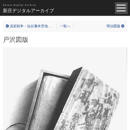
昭和（1383）
平成（821）
中世（98）
Shinjo Digital Archive
新庄デジタルアーカイブ
近世（14）
近代（19）
現代（6）
不明（361）
戊辰戦争・仙台藩本営地跡碑
一覧へ
明治図版
写真全一覧
戸沢図版
タグ全一覧
新庄デジタルアーカイブについて
TOPページ