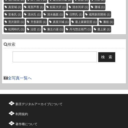
真室城
(2)
尾形芦香
(1)
鮭延大沢
(1)
清水河岸
(1)
藩域
(1)
安食氏
(1)
清水氏
(1)
清水義親
(1)
日野氏
(1)
蔵岡新田開発
(1)
荒沢新田
(1)
升形新田
(1)
真室川城
(1)
最上家家臣団
(1)
藩祖
(1)
松岡時代
(1)
治世
(1)
藩主の湯
(1)
丹与惣左衛門
(1)
最上家
(1)
検索
現在の登録件数：3736 件
全写真一覧へ
新庄デジタルアーカイブについて
利用規約
著作権について