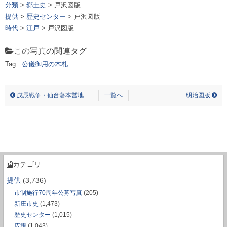
分類
>
郷土史
> 戸沢図版
提供
>
歴史センター
> 戸沢図版
時代
>
江戸
> 戸沢図版
この写真の関連タグ
Tag :
公儀御用の木札
トザワ ズ ハン コウギ オレイ ノ キフダ
戊辰戦争・仙台藩本営地跡碑
一覧へ
明治図版
カテゴリ
提供
(3,736)
市制施行70周年公募写真
(205)
新庄市史
(1,473)
歴史センター
(1,015)
広報
(1,043)