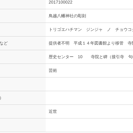
2017100022
鳥越八幡神社の彫刻
トリゴエハチマン ジンジャ ノ チョウコ
など
提供者不明 平成１４年図書館より移管 寺
歴史センター 10 寺院と碑（接引寺 句
芸術
）
近世