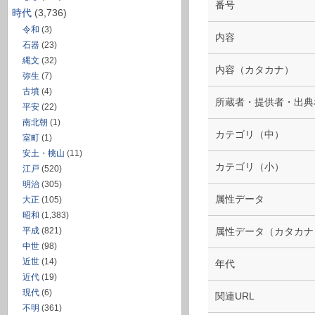
番号
時代
(3,736)
令和
(3)
内容
石器
(23)
縄文
(32)
内容（カタカナ）
弥生
(7)
古墳
(4)
所蔵者・提供者・出典
平安
(22)
南北朝
(1)
カテゴリ（中）
室町
(1)
安土・桃山
(11)
カテゴリ（小）
江戸
(520)
明治
(305)
属性データ
大正
(105)
昭和
(1,383)
平成
(821)
属性データ（カタカナ
中世
(98)
近世
(14)
年代
近代
(19)
現代
(6)
関連URL
不明
(361)