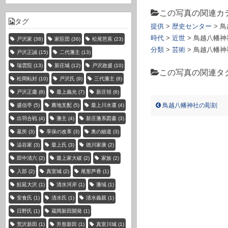
この写真の関連カ
タグ
提供
>
歴史センター
> 
時代
>
近世
> 鳥越八幡
戸沢家
(38)
家臣団
(36)
松尾芭蕉
(23)
分類
>
芸術
> 鳥越八幡
戸沢正誠
(15)
二代藩主
(13)
瑞雲院
(13)
新庄城
(12)
戸沢政盛
(10)
この写真の関連タ
松岡転封
(10)
戸沢氏
(9)
三代藩主
(8)
戸沢正庸
(8)
最上義光
(7)
新庄領
(6)
トリゴエハチマン ジンジャ ノ チョウコク
鳥越八幡神社の彫刻
盛信亭
(5)
農地支配
(5)
最上川水運
(4)
出羽合戦
(4)
藩主
(4)
新庄藩系図書
(3)
墓所
(3)
享保の改革
(3)
奥の細道
(3)
澁谷家
(3)
最上氏
(3)
徳川家康
(2)
田中清六
(2)
最上家大破
(2)
家族
(2)
入部
(2)
真室城
(2)
尾形芦香
(1)
鮭延大沢
(1)
清水河岸
(1)
藩域
(1)
安食氏
(1)
清水氏
(1)
清水義親
(1)
日野氏
(1)
蔵岡新田開発
(1)
荒沢新田
(1)
升形新田
(1)
真室川城
(1)