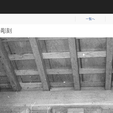
平成（821）
近代（19）
一覧へ
の彫刻