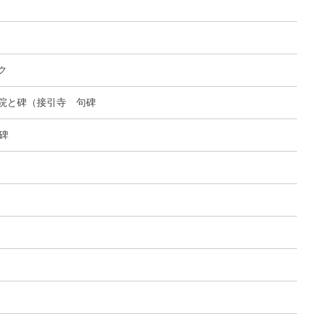
ク
院と碑（接引寺 句碑
碑