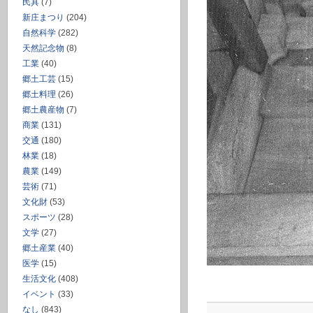
民具
(7)
新庄まつり
(204)
自然科学
(282)
天然記念物
(8)
工業
(40)
郷土工芸
(15)
郷土料理
(26)
郷土農産物
(7)
商業
(131)
交通
(180)
林業
(18)
農業
(149)
芸術
(71)
文化財
(53)
スポーツ
(28)
文学
(27)
郷土産業
(40)
医学
(15)
生活文化
(408)
イベント
(33)
なし
(843)