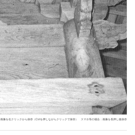
：画像を右クリックから保存（Ctrlを押しながらクリックで保存） スマホ等の場合：画像を長押し後保存