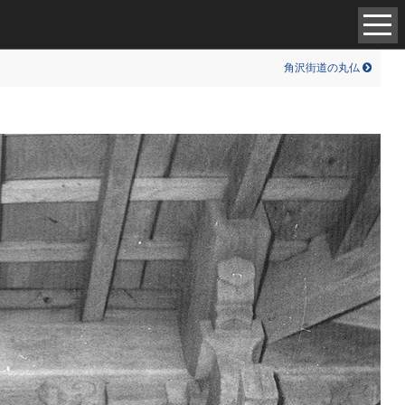
中世（98）
現代（6）
角沢街道の丸仏