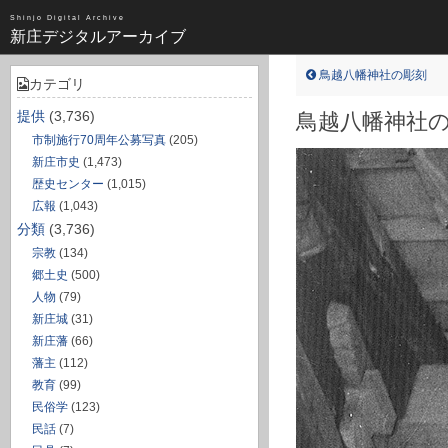
昭和（1383）
Shinjo Digital Archive
新庄デジタルアーカイブ
近世（14）
不明（361）
鳥越八幡神社の彫刻
カテゴリ
写真全一覧
提供
(3,736)
鳥越八幡神社
市制施行70周年公募写真
(205)
タグ全一覧
新庄市史
(1,473)
歴史センター
(1,015)
新庄デジタルアーカイブについて
広報
(1,043)
分類
(3,736)
TOPページ
宗教
(134)
郷土史
(500)
人物
(79)
新庄城
(31)
新庄藩
(66)
藩主
(112)
教育
(99)
民俗学
(123)
民話
(7)