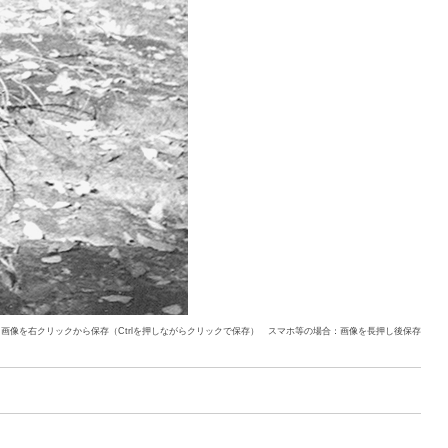
：画像を右クリックから保存（Ctrlを押しながらクリックで保存） スマホ等の場合：画像を長押し後保存