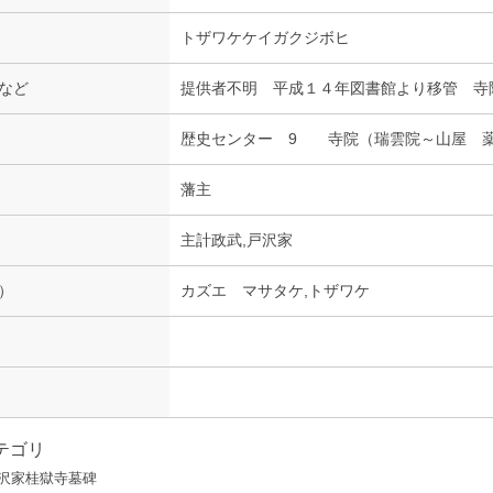
トザワケケイガクジボヒ
など
提供者不明 平成１４年図書館より移管 寺
歴史センター 9 寺院（瑞雲院～山屋 
藩主
主計政武,戸沢家
）
カズエ マサタケ,トザワケ
テゴリ
戸沢家桂獄寺墓碑