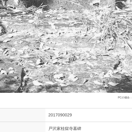
PCの場合
2017090029
戸沢家桂獄寺墓碑