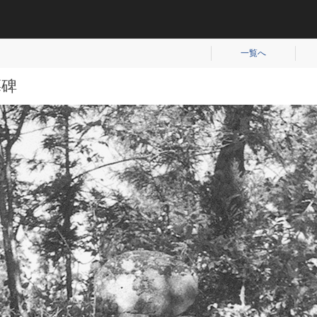
平成（821）
近代（19）
一覧へ
墓碑