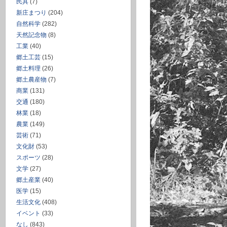
民具
(7)
新庄まつり
(204)
自然科学
(282)
天然記念物
(8)
工業
(40)
郷土工芸
(15)
郷土料理
(26)
郷土農産物
(7)
商業
(131)
交通
(180)
林業
(18)
農業
(149)
芸術
(71)
文化財
(53)
スポーツ
(28)
文学
(27)
郷土産業
(40)
医学
(15)
生活文化
(408)
イベント
(33)
なし
(843)