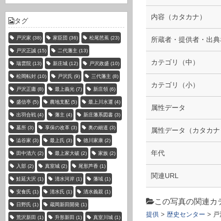
内容（カタカナ）
タグ
戸沢家
(38)
家臣団
(36)
松尾芭蕉
(23)
所蔵者・提供者・出典
戸沢正誠
(15)
二代藩主
(13)
カテゴリ（中）
瑞雲院
(13)
新庄城
(12)
戸沢政盛
(10)
松岡転封
(10)
戸沢氏
(9)
三代藩主
(8)
カテゴリ（小）
戸沢正庸
(8)
最上義光
(7)
新庄領
(6)
盛信亭
(5)
農地支配
(5)
最上川水運
(4)
属性データ
出羽合戦
(4)
藩主
(4)
新庄藩系図書
(3)
墓所
(3)
享保の改革
(3)
奥の細道
(3)
属性データ（カタカナ
澁谷家
(3)
最上氏
(3)
徳川家康
(2)
年代
田中清六
(2)
最上家大破
(2)
家族
(2)
入部
(2)
真室城
(2)
尾形芦香
(1)
関連URL
鮭延大沢
(1)
清水河岸
(1)
藩域
(1)
安食氏
(1)
清水氏
(1)
清水義親
(1)
この写真の関連カ
日野氏
(1)
蔵岡新田開発
(1)
提供
>
歴史センター
> 
荒沢新田
(1)
升形新田
(1)
真室川城
(1)