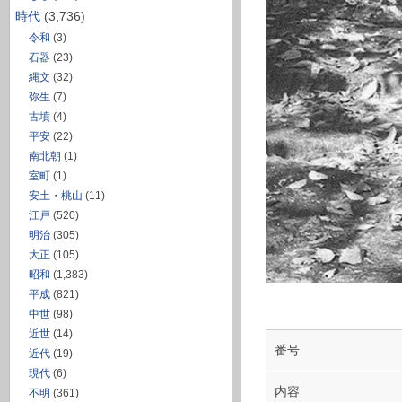
時代
(3,736)
令和
(3)
石器
(23)
縄文
(32)
弥生
(7)
古墳
(4)
平安
(22)
南北朝
(1)
室町
(1)
安土・桃山
(11)
江戸
(520)
明治
(305)
大正
(105)
昭和
(1,383)
平成
(821)
中世
(98)
近世
(14)
番号
近代
(19)
現代
(6)
内容
不明
(361)