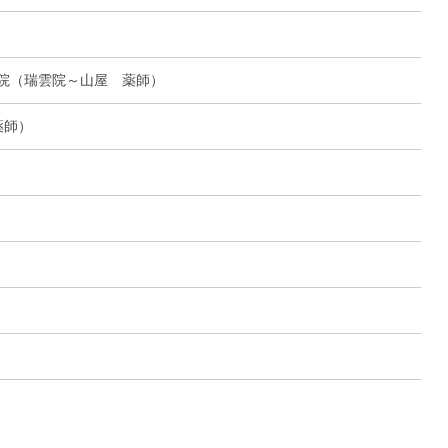
院（瑞雲院～山屋 薬師）
薬師）