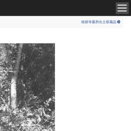
中世（98）
現代（6）
桂獄寺墓所出土収蔵品