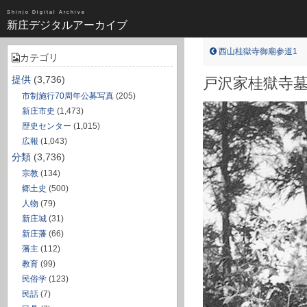
昭和（1383）
Shinjo Digital Archive
新庄デジタルアーカイブ
近世（14）
不明（361）
西山桂獄寺御廟参道1
カテゴリ
写真全一覧
提供
(3,736)
戸沢家桂獄寺
市制施行70周年公募写真
(205)
タグ全一覧
新庄市史
(1,473)
歴史センター
(1,015)
新庄デジタルアーカイブについて
広報
(1,043)
分類
(3,736)
TOPページ
宗教
(134)
郷土史
(500)
人物
(79)
新庄城
(31)
新庄藩
(66)
藩主
(112)
教育
(99)
民俗学
(123)
民話
(7)