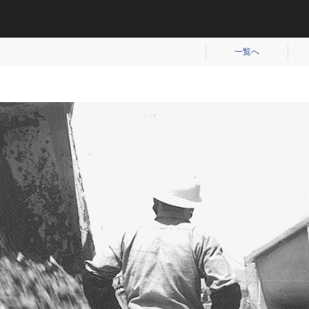
平成（821）
近代（19）
一覧へ