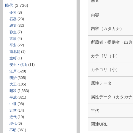
番号
時代
(3,736)
令和
(3)
内容
石器
(23)
縄文
(32)
内容（カタカナ）
弥生
(7)
古墳
(4)
所蔵者・提供者・出典
平安
(22)
南北朝
(1)
カテゴリ（中）
室町
(1)
安土・桃山
(11)
カテゴリ（小）
江戸
(520)
明治
(305)
属性データ
大正
(105)
昭和
(1,383)
属性データ（カタカナ
平成
(821)
中世
(98)
年代
近世
(14)
近代
(19)
現代
(6)
関連URL
不明
(361)