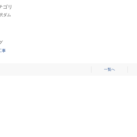
テゴリ
舛沢ダム
グ
工事
ジ
一覧へ