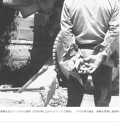
：画像を右クリックから保存（Ctrlを押しながらクリックで保存） スマホ等の場合：画像を長押し後保存