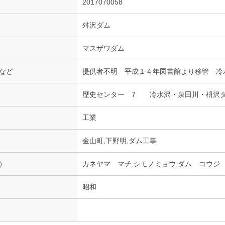
2017070058
舛沢ダム
マスザワダム
など
提供者不明 平成１４年図書館より移管 冷
歴史センター 7 冷水沢・泉田川・枡沢
工業
金山町,下野明,ダム工事
）
カネヤマ マチ,シモノミョウ,ダム コウジ
昭和