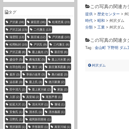
この写真の関連カ
タグ
提供
>
歴史センター
> 
時代
>
昭和
> 舛沢ダム
戸沢家
(38)
家臣団
(36)
松尾芭蕉
(23)
分類
>
工業
> 舛沢ダム
戸沢正誠
(15)
二代藩主
(13)
瑞雲院
(13)
新庄城
(12)
戸沢政盛
(10)
この写真の関連タ
松岡転封
(10)
戸沢氏
(9)
三代藩主
(8)
Tag :
金山町
下野明
ダム
戸沢正庸
(8)
最上義光
(7)
新庄領
(6)
マスザワダム カネヤマ マチ,シモノミョウ,ダム コウ
盛信亭
(5)
農地支配
(5)
最上川水運
(4)
舛沢ダム
出羽合戦
(4)
藩主
(4)
新庄藩系図書
(3)
墓所
(3)
享保の改革
(3)
奥の細道
(3)
澁谷家
(3)
最上氏
(3)
徳川家康
(2)
田中清六
(2)
最上家大破
(2)
家族
(2)
入部
(2)
真室城
(2)
尾形芦香
(1)
鮭延大沢
(1)
清水河岸
(1)
藩域
(1)
安食氏
(1)
清水氏
(1)
清水義親
(1)
日野氏
(1)
蔵岡新田開発
(1)
荒沢新田
(1)
升形新田
(1)
真室川城
(1)