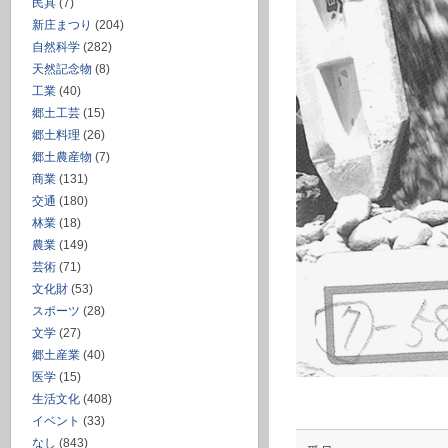
民具
(7)
新庄まつり
(204)
自然科学
(282)
天然記念物
(8)
工業
(40)
郷土工芸
(15)
郷土料理
(26)
郷土農産物
(7)
商業
(131)
交通
(180)
林業
(18)
農業
(149)
芸術
(71)
文化財
(53)
スポーツ
(28)
文学
(27)
郷土産業
(40)
医学
(15)
生活文化
(408)
イベント
(33)
なし
(843)