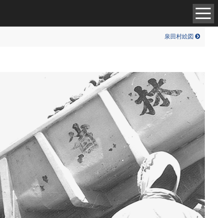
中世（98）
現代（6）
泉田村絵図