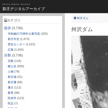
昭和（1383）
Shinjo Digital Archive
新庄デジタルアーカイブ
近世（14）
不明（361）
舛沢ダム
カテゴリ
写真全一覧
提供
(3,736)
舛沢ダム
市制施行70周年公募写真
(205)
タグ全一覧
新庄市史
(1,473)
歴史センター
(1,015)
新庄デジタルアーカイブについて
広報
(1,043)
分類
(3,736)
TOPページ
宗教
(134)
郷土史
(500)
人物
(79)
新庄城
(31)
新庄藩
(66)
藩主
(112)
教育
(99)
民俗学
(123)
民話
(7)