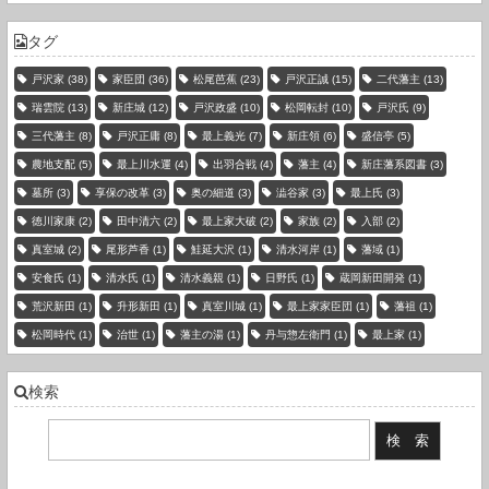
タグ
戸沢家
(38)
家臣団
(36)
松尾芭蕉
(23)
戸沢正誠
(15)
二代藩主
(13)
瑞雲院
(13)
新庄城
(12)
戸沢政盛
(10)
松岡転封
(10)
戸沢氏
(9)
三代藩主
(8)
戸沢正庸
(8)
最上義光
(7)
新庄領
(6)
盛信亭
(5)
農地支配
(5)
最上川水運
(4)
出羽合戦
(4)
藩主
(4)
新庄藩系図書
(3)
墓所
(3)
享保の改革
(3)
奥の細道
(3)
澁谷家
(3)
最上氏
(3)
徳川家康
(2)
田中清六
(2)
最上家大破
(2)
家族
(2)
入部
(2)
真室城
(2)
尾形芦香
(1)
鮭延大沢
(1)
清水河岸
(1)
藩域
(1)
安食氏
(1)
清水氏
(1)
清水義親
(1)
日野氏
(1)
蔵岡新田開発
(1)
荒沢新田
(1)
升形新田
(1)
真室川城
(1)
最上家家臣団
(1)
藩祖
(1)
松岡時代
(1)
治世
(1)
藩主の湯
(1)
丹与惣左衛門
(1)
最上家
(1)
検索
現在の登録件数：3736 件