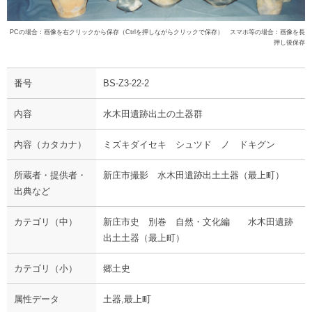
PCの場合：画像を右クリックから保存（Ctrlを押しながらクリックで保存） スマホ等の場合：画像を長
押し後保存
番号
BS-Z3-22-2
内容
水木田遺跡出土の土器群
内容（カタカナ）
ミズキダイセキ シュツド ノ ドキグン
所蔵者・提供者・
新庄市撮影 水木田遺跡出土土器（最上町）
出典など
カテゴリ（中）
新庄市史 別巻 自然・文化編 水木田遺跡
出土土器（最上町）
カテゴリ（小）
郷土史
属性データ
土器,最上町