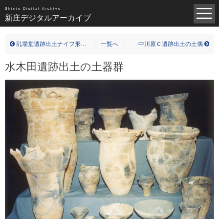
昭和（1383）
平成（821）
中世（98）
Shinjo Digital Archive
新庄デジタルアーカイブ
近世（14）
近代（19）
現代（6）
不明（361）
乱場堂遺跡出土ナイフ形石器(実測図)
一覧へ
中川原Ｃ遺跡出土の土偶
写真全一覧
水木田遺跡出土の土器群
タグ全一覧
新庄デジタルアーカイブについて
TOPページ