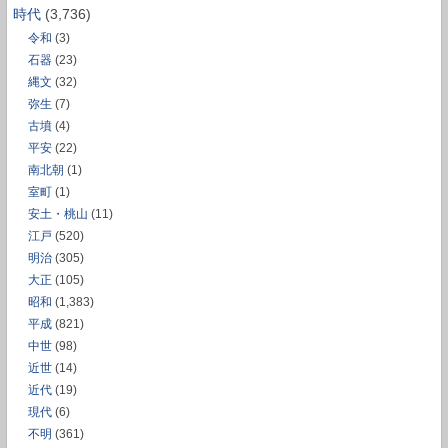
時代
(3,736)
令和
(3)
石器
(23)
縄文
(32)
弥生
(7)
古墳
(4)
平安
(22)
南北朝
(1)
室町
(1)
安土・桃山
(11)
江戸
(520)
明治
(305)
大正
(105)
昭和
(1,383)
平成
(821)
中世
(98)
近世
(14)
近代
(19)
現代
(6)
不明
(361)