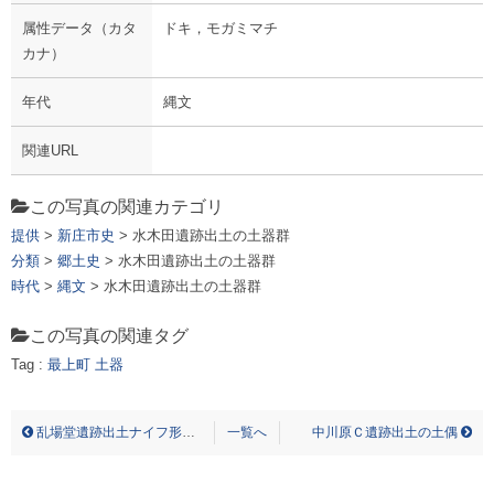
属性データ（カタ
ドキ，モガミマチ
カナ）
年代
縄文
関連URL
この写真の関連カテゴリ
提供
>
新庄市史
> 水木田遺跡出土の土器群
分類
>
郷土史
> 水木田遺跡出土の土器群
時代
>
縄文
> 水木田遺跡出土の土器群
この写真の関連タグ
Tag :
最上町
土器
ミズキダイセキ シュツド ノ ドキグン ドキ，モガミマチ
乱場堂遺跡出土ナイフ形石器(実測図)
一覧へ
中川原Ｃ遺跡出土の土偶