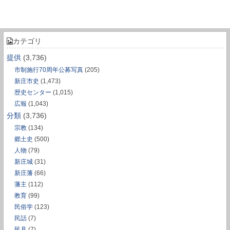
カテゴリ
提供
(3,736)
市制施行70周年公募写真
(205)
新庄市史
(1,473)
歴史センター
(1,015)
広報
(1,043)
分類
(3,736)
宗教
(134)
郷土史
(500)
人物
(79)
新庄城
(31)
新庄藩
(66)
藩主
(112)
教育
(99)
民俗学
(123)
民話
(7)
民具
(7)