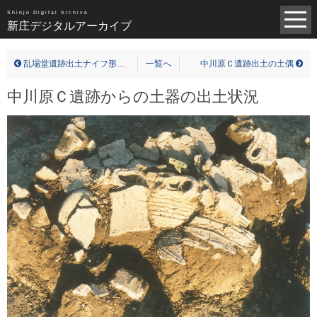
昭和（1383）
平成（821）
中世（98）
Shinjo Digital Archive
新庄デジタルアーカイブ
近世（14）
近代（19）
現代（6）
不明（361）
乱場堂遺跡出土ナイフ形石器(実測図)
一覧へ
中川原Ｃ遺跡出土の土偶
写真全一覧
中川原Ｃ遺跡からの土器の出土状況
タグ全一覧
新庄デジタルアーカイブについて
TOPページ