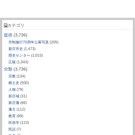
カテゴリ
提供
(3,736)
市制施行70周年公募写真
(205)
新庄市史
(1,473)
歴史センター
(1,015)
広報
(1,043)
分類
(3,736)
宗教
(134)
郷土史
(500)
人物
(79)
新庄城
(31)
新庄藩
(66)
藩主
(112)
教育
(99)
民俗学
(123)
民話
(7)