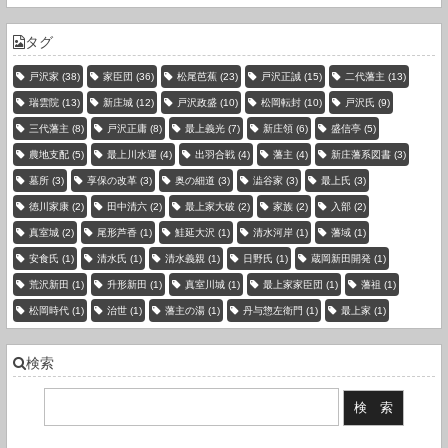
タグ
戸沢家
(38)
家臣団
(36)
松尾芭蕉
(23)
戸沢正誠
(15)
二代藩主
(13)
瑞雲院
(13)
新庄城
(12)
戸沢政盛
(10)
松岡転封
(10)
戸沢氏
(9)
三代藩主
(8)
戸沢正庸
(8)
最上義光
(7)
新庄領
(6)
盛信亭
(5)
農地支配
(5)
最上川水運
(4)
出羽合戦
(4)
藩主
(4)
新庄藩系図書
(3)
墓所
(3)
享保の改革
(3)
奥の細道
(3)
澁谷家
(3)
最上氏
(3)
徳川家康
(2)
田中清六
(2)
最上家大破
(2)
家族
(2)
入部
(2)
真室城
(2)
尾形芦香
(1)
鮭延大沢
(1)
清水河岸
(1)
藩域
(1)
安食氏
(1)
清水氏
(1)
清水義親
(1)
日野氏
(1)
蔵岡新田開発
(1)
荒沢新田
(1)
升形新田
(1)
真室川城
(1)
最上家家臣団
(1)
藩祖
(1)
松岡時代
(1)
治世
(1)
藩主の湯
(1)
丹与惣左衛門
(1)
最上家
(1)
検索
現在の登録件数：3736 件