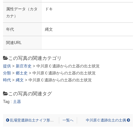
属性データ（カタ
ドキ
カナ）
年代
縄文
関連URL
この写真の関連カテゴリ
提供
>
新庄市史
> 中川原Ｃ遺跡からの土器の出土状況
分類
>
郷土史
> 中川原Ｃ遺跡からの土器の出土状況
時代
>
縄文
> 中川原Ｃ遺跡からの土器の出土状況
この写真の関連タグ
Tag :
土器
ナカガワラＣイセキ カラノ ドキ ノ シュツドジョウキョウ ドキ
乱場堂遺跡出土ナイフ形石器(実測図)
一覧へ
中川原Ｃ遺跡出土の土偶