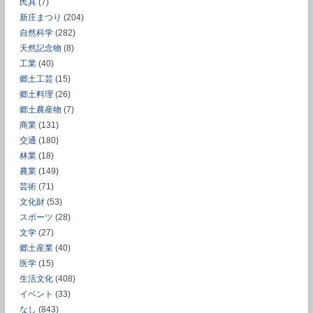
民具
(7)
新庄まつり
(204)
自然科学
(282)
天然記念物
(8)
工業
(40)
郷土工芸
(15)
郷土料理
(26)
郷土農産物
(7)
商業
(131)
交通
(180)
林業
(18)
農業
(149)
芸術
(71)
文化財
(53)
スポーツ
(28)
文学
(27)
郷土産業
(40)
医学
(15)
生活文化
(408)
イベント
(33)
なし
(843)