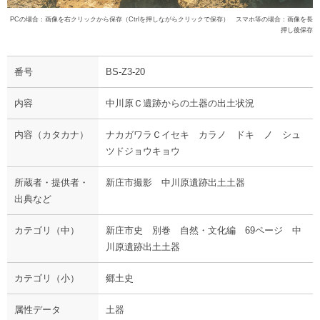
PCの場合：画像を右クリックから保存（Ctrlを押しながらクリックで保存） スマホ等の場合：画像を長
押し後保存
番号
BS-Z3-20
内容
中川原Ｃ遺跡からの土器の出土状況
内容（カタカナ）
ナカガワラＣイセキ カラノ ドキ ノ シュ
ツドジョウキョウ
所蔵者・提供者・
新庄市撮影 中川原遺跡出土土器
出典など
カテゴリ（中）
新庄市史 別巻 自然・文化編 69ページ 中
川原遺跡出土土器
カテゴリ（小）
郷土史
属性データ
土器