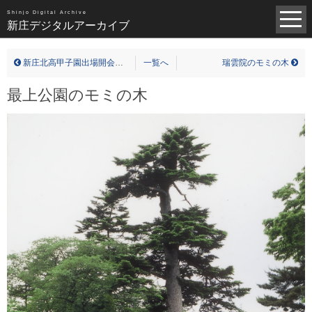
昭和（1383）
平成（821）
中世（98）
Shinjo Digital Archive
新庄デジタルアーカイブ
近世（14）
近代（19）
現代（6）
不明（361）
新庄北高甲子園出場開会式（昭和34年）
一覧へ
瑞雲院のモミの木
写真全一覧
最上公園のモミの木
タグ全一覧
新庄デジタルアーカイブについて
TOPページ