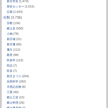
新庄市史
(1,473)
歴史センター
(1,015)
広報
(1,043)
分類
(3,736)
宗教
(134)
郷土史
(500)
人物
(79)
新庄城
(31)
新庄藩
(66)
藩主
(112)
教育
(99)
民俗学
(123)
民話
(7)
民具
(7)
新庄まつり
(204)
自然科学
(282)
天然記念物
(8)
工業
(40)
郷土工芸
(15)
郷土料理
(26)
郷土農産物
(7)