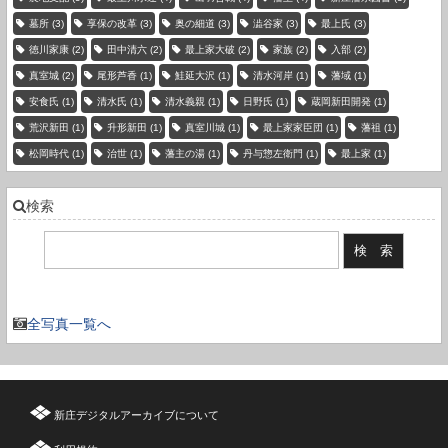
墓所
(3)
享保の改革
(3)
奥の細道
(3)
澁谷家
(3)
最上氏
(3)
徳川家康
(2)
田中清六
(2)
最上家大破
(2)
家族
(2)
入部
(2)
真室城
(2)
尾形芦香
(1)
鮭延大沢
(1)
清水河岸
(1)
藩域
(1)
安食氏
(1)
清水氏
(1)
清水義親
(1)
日野氏
(1)
蔵岡新田開発
(1)
荒沢新田
(1)
升形新田
(1)
真室川城
(1)
最上家家臣団
(1)
藩祖
(1)
松岡時代
(1)
治世
(1)
藩主の湯
(1)
丹与惣左衛門
(1)
最上家
(1)
検索
現在の登録件数：3736 件
全写真一覧へ
新庄デジタルアーカイブについて