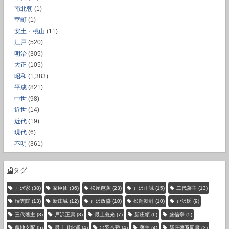
南北朝
(1)
室町
(1)
安土・桃山
(11)
江戸
(520)
明治
(305)
大正
(105)
昭和
(1,383)
平成
(821)
中世
(98)
近世
(14)
近代
(19)
現代
(6)
不明
(361)
タグ
戸沢家
(38)
家臣団
(36)
松尾芭蕉
(23)
戸沢正誠
(15)
二代藩主
(13)
瑞雲院
(13)
新庄城
(12)
戸沢政盛
(10)
松岡転封
(10)
戸沢氏
(9)
三代藩主
(8)
戸沢正庸
(8)
最上義光
(7)
新庄領
(6)
盛信亭
(5)
農地支配
(5)
最上川水運
(4)
出羽合戦
(4)
藩主
(4)
新庄藩系図書
(3)