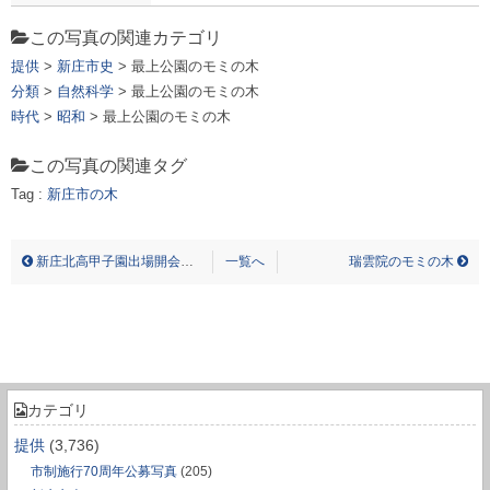
この写真の関連カテゴリ
提供
>
新庄市史
> 最上公園のモミの木
分類
>
自然科学
> 最上公園のモミの木
時代
>
昭和
> 最上公園のモミの木
この写真の関連タグ
Tag :
新庄市の木
モガミコウエン ノ モミ ノ キ シンジョウシノキ
新庄北高甲子園出場開会式（昭和34年）
一覧へ
瑞雲院のモミの木
カテゴリ
提供
(3,736)
市制施行70周年公募写真
(205)