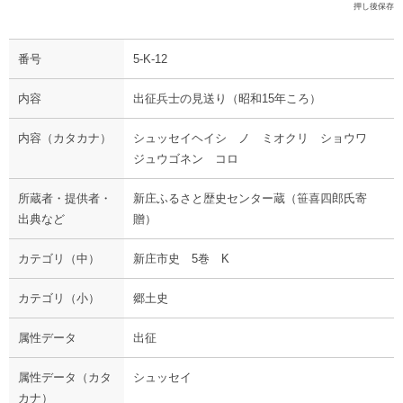
押し後保存
番号
5-K-12
内容
出征兵士の見送り（昭和15年ころ）
内容（カタカナ）
シュッセイヘイシ ノ ミオクリ ショウワ
ジュウゴネン コロ
所蔵者・提供者・
新庄ふるさと歴史センター蔵（笹喜四郎氏寄
出典など
贈）
カテゴリ（中）
新庄市史 5巻 K
カテゴリ（小）
郷土史
属性データ
出征
属性データ（カタ
シュッセイ
カナ）