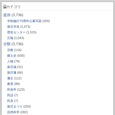
カテゴリ
提供
(3,736)
市制施行70周年公募写真
(205)
新庄市史
(1,473)
歴史センター
(1,015)
広報
(1,043)
分類
(3,736)
宗教
(134)
郷土史
(500)
人物
(79)
新庄城
(31)
新庄藩
(66)
藩主
(112)
教育
(99)
民俗学
(123)
民話
(7)
民具
(7)
新庄まつり
(204)
自然科学
(282)