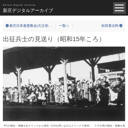
昭和（1383）
平成（821）
中世（98）
Shinjo Digital Archive
新庄デジタルアーカイブ
近世（14）
近代（19）
現代（6）
不明（361）
新庄日本基督教会(大正初期)
一覧へ
松田甚次郎
写真全一覧
出征兵士の見送り（昭和15年ころ）
タグ全一覧
新庄デジタルアーカイブについて
TOPページ
PCの場合：画像を右クリックから保存（Ctrlを押しながらクリックで保存） スマホ等の場合：画像を長