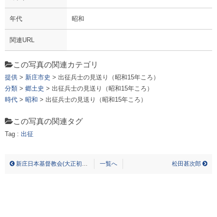
年代
昭和
関連URL
この写真の関連カテゴリ
提供
>
新庄市史
> 出征兵士の見送り（昭和15年ころ）
分類
>
郷土史
> 出征兵士の見送り（昭和15年ころ）
時代
>
昭和
> 出征兵士の見送り（昭和15年ころ）
この写真の関連タグ
Tag :
出征
シュッセイヘイシ ノ ミオクリ ショウワ ジュウゴネン コロ シュッセイ
新庄日本基督教会(大正初期)
一覧へ
松田甚次郎