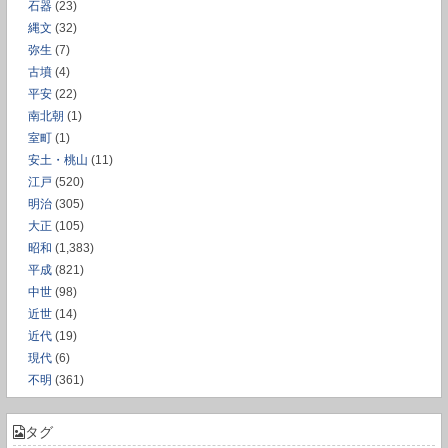
石器
(23)
縄文
(32)
弥生
(7)
古墳
(4)
平安
(22)
南北朝
(1)
室町
(1)
安土・桃山
(11)
江戸
(520)
明治
(305)
大正
(105)
昭和
(1,383)
平成
(821)
中世
(98)
近世
(14)
近代
(19)
現代
(6)
不明
(361)
タグ