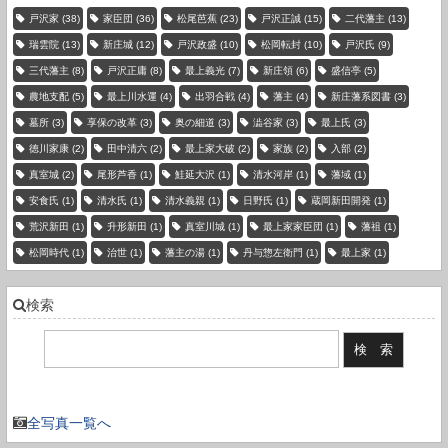
戸沢家
(38)
家臣団
(36)
松尾芭蕉
(23)
戸沢正誠
(15)
二代藩主
(13)
瑞雲院
(13)
新庄城
(12)
戸沢政盛
(10)
松岡転封
(10)
戸沢氏
(9)
三代藩主
(8)
戸沢正庸
(8)
最上義光
(7)
新庄領
(6)
盛信亭
(5)
農地支配
(5)
最上川水運
(4)
出羽合戦
(4)
藩主
(4)
新庄藩系図書
(3)
墓所
(3)
享保の改革
(3)
奥の細道
(3)
澁谷家
(3)
最上氏
(3)
徳川家康
(2)
田中清六
(2)
最上家大破
(2)
家族
(2)
入部
(2)
真室城
(2)
尾形芦香
(1)
鮭延大沢
(1)
清水河岸
(1)
藩域
(1)
安食氏
(1)
清水氏
(1)
清水義親
(1)
日野氏
(1)
蔵岡新田開発
(1)
荒沢新田
(1)
升形新田
(1)
真室川城
(1)
最上家家臣団
(1)
藩祖
(1)
松岡時代
(1)
治世
(1)
藩主の湯
(1)
丹与惣左衛門
(1)
最上家
(1)
検索
現在の登録件数：3736 件
全写真一覧へ