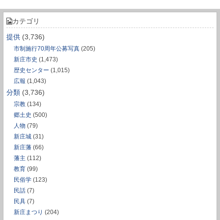
カテゴリ
提供
(3,736)
市制施行70周年公募写真
(205)
新庄市史
(1,473)
歴史センター
(1,015)
広報
(1,043)
分類
(3,736)
宗教
(134)
郷土史
(500)
人物
(79)
新庄城
(31)
新庄藩
(66)
藩主
(112)
教育
(99)
民俗学
(123)
民話
(7)
民具
(7)
新庄まつり
(204)