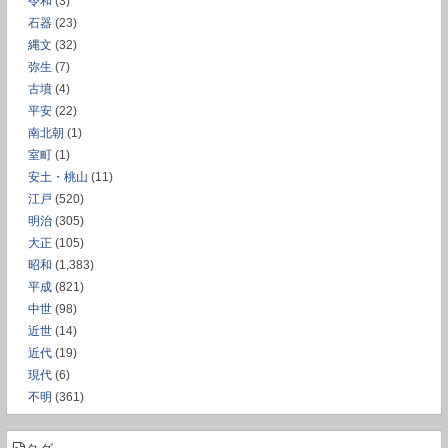
令和
(3)
石器
(23)
縄文
(32)
弥生
(7)
古墳
(4)
平安
(22)
南北朝
(1)
室町
(1)
安土・桃山
(11)
江戸
(520)
明治
(305)
大正
(105)
昭和
(1,383)
平成
(821)
中世
(98)
近世
(14)
近代
(19)
現代
(6)
不明
(361)