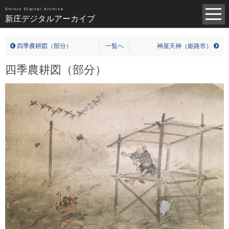
昭和（1383）
平成（821）
中世（98）
Shinjo Digital Archive
新庄デジタルアーカイブ
近世（14）
近代（19）
現代（6）
不明（361）
四季農耕図（部分）
一覧へ
神屋天神（姫路市）
写真全一覧
四季農耕図（部分）
タグ全一覧
新庄デジタルアーカイブについて
TOPページ