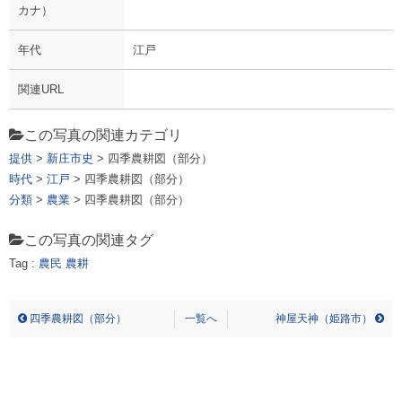
カナ）
年代
江戸
関連URL
この写真の関連カテゴリ
提供
>
新庄市史
> 四季農耕図（部分）
時代
>
江戸
> 四季農耕図（部分）
分類
>
農業
> 四季農耕図（部分）
この写真の関連タグ
Tag :
農民
農耕
シキノウコウズ ブブン ノウミン，ノウコウ
四季農耕図（部分）
一覧へ
神屋天神（姫路市）