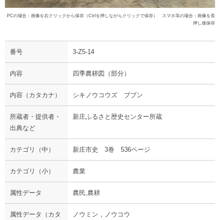
PCの場合：画像を右クリックから保存（Ctrlを押しながらクリックで保存） スマホ等の場合：画像を長
押し後保存
番号
3-Z5-14
内容
四季農耕図（部分）
内容（カタカナ）
シキノウコウズ ブブン
所蔵者・提供者・
新庄ふるさと歴史センター所蔵
出典など
カテゴリ（中）
新庄市史 3巻 536ページ
カテゴリ（小）
農業
属性データ
農民,農耕
属性データ（カタ
ノウミン，ノウコウ