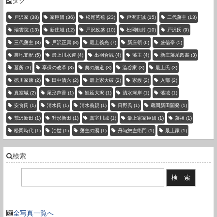
タグ
戸沢家
(38)
家臣団
(36)
松尾芭蕉
(23)
戸沢正誠
(15)
二代藩主
(13)
瑞雲院
(13)
新庄城
(12)
戸沢政盛
(10)
松岡転封
(10)
戸沢氏
(9)
三代藩主
(8)
戸沢正庸
(8)
最上義光
(7)
新庄領
(6)
盛信亭
(5)
農地支配
(5)
最上川水運
(4)
出羽合戦
(4)
藩主
(4)
新庄藩系図書
(3)
墓所
(3)
享保の改革
(3)
奥の細道
(3)
澁谷家
(3)
最上氏
(3)
徳川家康
(2)
田中清六
(2)
最上家大破
(2)
家族
(2)
入部
(2)
真室城
(2)
尾形芦香
(1)
鮭延大沢
(1)
清水河岸
(1)
藩域
(1)
安食氏
(1)
清水氏
(1)
清水義親
(1)
日野氏
(1)
蔵岡新田開発
(1)
荒沢新田
(1)
升形新田
(1)
真室川城
(1)
最上家家臣団
(1)
藩祖
(1)
松岡時代
(1)
治世
(1)
藩主の湯
(1)
丹与惣左衛門
(1)
最上家
(1)
検索
現在の登録件数：3736 件
全写真一覧へ