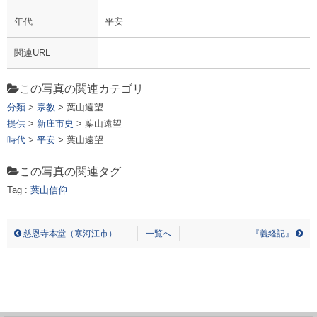
年代
平安
関連URL
この写真の関連カテゴリ
分類
>
宗教
> 葉山遠望
提供
>
新庄市史
> 葉山遠望
時代
>
平安
> 葉山遠望
この写真の関連タグ
Tag :
葉山信仰
ハヤマエンボウ ハヤマシンコウ
慈恩寺本堂（寒河江市）
一覧へ
『義経記』