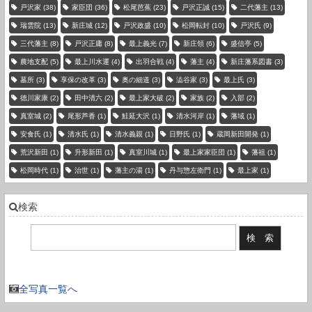
戸沢家
(38)
家臣団
(36)
松尾芭蕉
(23)
戸沢正誠
(15)
二代藩主
(13)
瑞雲院
(13)
新庄城
(12)
戸沢政盛
(10)
松岡転封
(10)
戸沢氏
(9)
三代藩主
(8)
戸沢正庸
(8)
最上義光
(7)
新庄領
(6)
盛信亭
(5)
農地支配
(5)
最上川水運
(4)
出羽合戦
(4)
藩主
(4)
新庄藩系図書
(3)
墓所
(3)
享保の改革
(3)
奥の細道
(3)
澁谷家
(3)
最上氏
(3)
徳川家康
(2)
田中清六
(2)
最上家大破
(2)
家族
(2)
入部
(2)
真室城
(2)
尾形芦香
(1)
鮭延大沢
(1)
清水河岸
(1)
藩域
(1)
安食氏
(1)
清水氏
(1)
清水義親
(1)
日野氏
(1)
蔵岡新田開発
(1)
荒沢新田
(1)
升形新田
(1)
真室川城
(1)
最上家家臣団
(1)
藩祖
(1)
松岡時代
(1)
治世
(1)
藩主の湯
(1)
丹与惣左衛門
(1)
最上家
(1)
検索
現在の登録件数：3736 件
全写真一覧へ