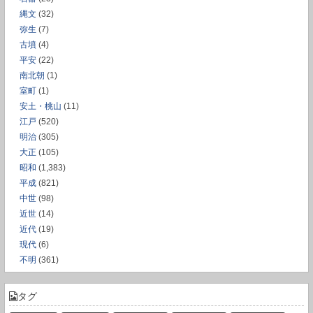
縄文
(32)
弥生
(7)
古墳
(4)
平安
(22)
南北朝
(1)
室町
(1)
安土・桃山
(11)
江戸
(520)
明治
(305)
大正
(105)
昭和
(1,383)
平成
(821)
中世
(98)
近世
(14)
近代
(19)
現代
(6)
不明
(361)
タグ