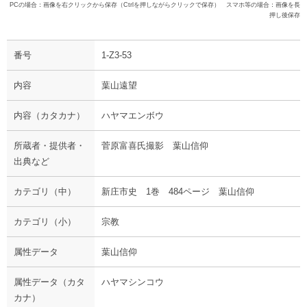
PCの場合：画像を右クリックから保存（Ctrlを押しながらクリックで保存） スマホ等の場合：画像を長
押し後保存
番号
1-Z3-53
内容
葉山遠望
内容（カタカナ）
ハヤマエンボウ
所蔵者・提供者・
菅原富喜氏撮影 葉山信仰
出典など
カテゴリ（中）
新庄市史 1巻 484ページ 葉山信仰
カテゴリ（小）
宗教
属性データ
葉山信仰
属性データ（カタ
ハヤマシンコウ
カナ）