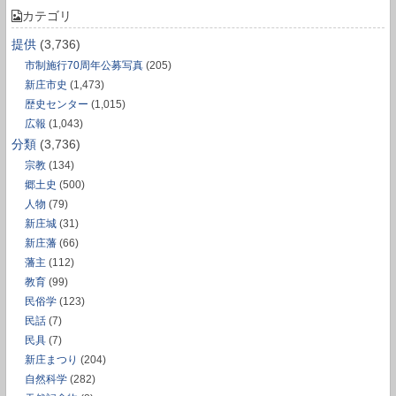
カテゴリ
提供
(3,736)
市制施行70周年公募写真
(205)
新庄市史
(1,473)
歴史センター
(1,015)
広報
(1,043)
分類
(3,736)
宗教
(134)
郷土史
(500)
人物
(79)
新庄城
(31)
新庄藩
(66)
藩主
(112)
教育
(99)
民俗学
(123)
民話
(7)
民具
(7)
新庄まつり
(204)
自然科学
(282)