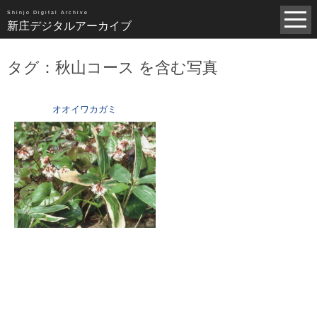
昭和（1383）
平成（821）
中世（98）
Shinjo Digital Archive
新庄デジタルアーカイブ
近世（14）
近代（19）
現代（6）
不明（361）
タグ：秋山コース を含む写真
写真全一覧
タグ全一覧
オオイワカガミ
新庄デジタルアーカイブについて
TOPページ