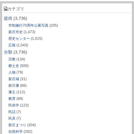
カテゴリ
提供
(3,736)
市制施行70周年公募写真
(205)
新庄市史
(1,473)
歴史センター
(1,015)
広報
(1,043)
分類
(3,736)
宗教
(134)
郷土史
(500)
人物
(79)
新庄城
(31)
新庄藩
(66)
藩主
(112)
教育
(99)
民俗学
(123)
民話
(7)
民具
(7)
新庄まつり
(204)
自然科学
(282)