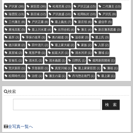
戸沢家
(38)
家臣団
(36)
松尾芭蕉
(23)
戸沢正誠
(15)
二代藩主
(13)
瑞雲院
(13)
新庄城
(12)
戸沢政盛
(10)
松岡転封
(10)
戸沢氏
(9)
三代藩主
(8)
戸沢正庸
(8)
最上義光
(7)
新庄領
(6)
盛信亭
(5)
農地支配
(5)
最上川水運
(4)
出羽合戦
(4)
藩主
(4)
新庄藩系図書
(3)
墓所
(3)
享保の改革
(3)
奥の細道
(3)
澁谷家
(3)
最上氏
(3)
徳川家康
(2)
田中清六
(2)
最上家大破
(2)
家族
(2)
入部
(2)
真室城
(2)
尾形芦香
(1)
鮭延大沢
(1)
清水河岸
(1)
藩域
(1)
安食氏
(1)
清水氏
(1)
清水義親
(1)
日野氏
(1)
蔵岡新田開発
(1)
荒沢新田
(1)
升形新田
(1)
真室川城
(1)
最上家家臣団
(1)
藩祖
(1)
松岡時代
(1)
治世
(1)
藩主の湯
(1)
丹与惣左衛門
(1)
最上家
(1)
検索
現在の登録件数：3736 件
全写真一覧へ