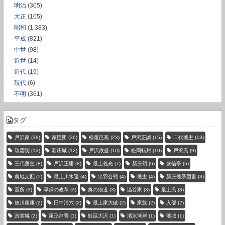
明治
(305)
大正
(105)
昭和
(1,383)
平成
(821)
中世
(98)
近世
(14)
近代
(19)
現代
(6)
不明
(361)
タグ
戸沢家
(38)
家臣団
(36)
松尾芭蕉
(23)
戸沢正誠
(15)
二代藩主
(13)
瑞雲院
(13)
新庄城
(12)
戸沢政盛
(10)
松岡転封
(10)
戸沢氏
(9)
三代藩主
(8)
戸沢正庸
(8)
最上義光
(7)
新庄領
(6)
盛信亭
(5)
農地支配
(5)
最上川水運
(4)
出羽合戦
(4)
藩主
(4)
新庄藩系図書
(3)
墓所
(3)
享保の改革
(3)
奥の細道
(3)
澁谷家
(3)
最上氏
(3)
徳川家康
(2)
田中清六
(2)
最上家大破
(2)
家族
(2)
入部
(2)
真室城
(2)
尾形芦香
(1)
鮭延大沢
(1)
清水河岸
(1)
藩域
(1)