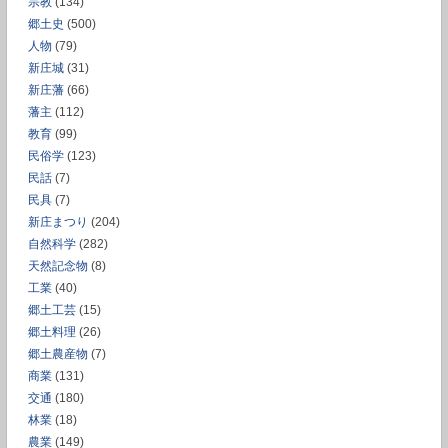
宗教
(134)
郷土史
(500)
人物
(79)
新庄城
(31)
新庄藩
(66)
藩主
(112)
教育
(99)
民俗学
(123)
民話
(7)
民具
(7)
新庄まつり
(204)
自然科学
(282)
天然記念物
(8)
工業
(40)
郷土工芸
(15)
郷土料理
(26)
郷土農産物
(7)
商業
(131)
交通
(180)
林業
(18)
農業
(149)