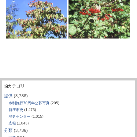
カテゴリ
提供
(3,736)
市制施行70周年公募写真
(205)
新庄市史
(1,473)
歴史センター
(1,015)
広報
(1,043)
分類
(3,736)