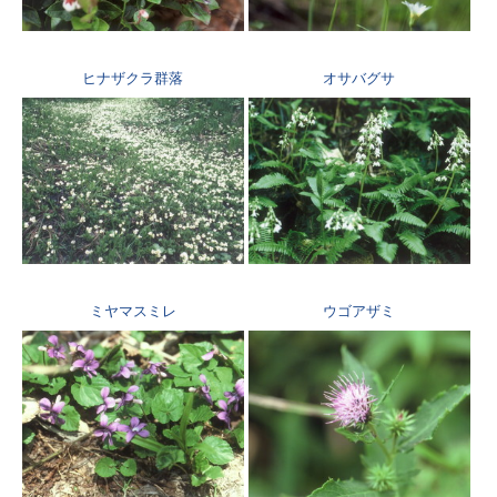
ヒナザクラ群落
オサバグサ
ミヤマスミレ
ウゴアザミ