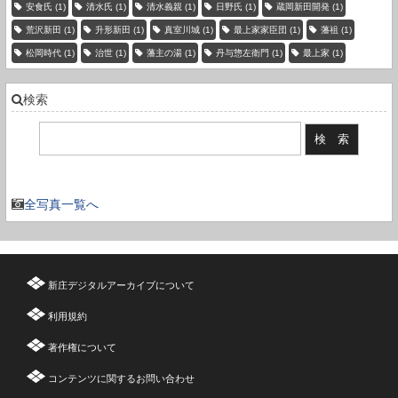
安食氏
(1)
清水氏
(1)
清水義親
(1)
日野氏
(1)
蔵岡新田開発
(1)
荒沢新田
(1)
升形新田
(1)
真室川城
(1)
最上家家臣団
(1)
藩祖
(1)
松岡時代
(1)
治世
(1)
藩主の湯
(1)
丹与惣左衛門
(1)
最上家
(1)
検索
現在の登録件数：3736 件
全写真一覧へ
新庄デジタルアーカイブについて
利用規約
著作権について
コンテンツに関するお問い合わせ