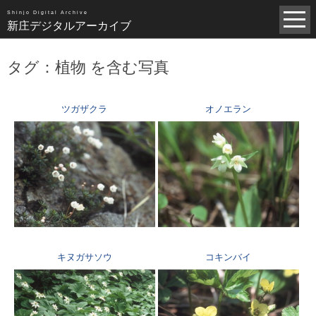
昭和（1383）
平成（821）
中世（98）
Shinjo Digital Archive
新庄デジタルアーカイブ
近世（14）
近代（19）
現代（6）
不明（361）
タグ：植物 を含む写真
写真全一覧
タグ全一覧
ツガザクラ
オノエラン
新庄デジタルアーカイブについて
TOPページ
キヌガサソウ
コキンバイ